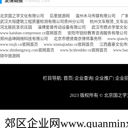
友情链接
Friendly Link
北京国之学文化有限公司
后里旅游网
温州木马传媒有限公司
广
武汉大恒建筑工程质量检测有限公司贵州分公司
杭州叉车租赁_叉车
河北联民圣农庄园
淄博爱普传动设备有限公司
武汉市燃点学堂文化
www.kaishan-compressor.cn官网首页
安阳市铠欣教育咨询服务有限公司
郑州品坤网络科技有限公司
北京市德贤南京律师事务所
www.qianc
www.tsxjb.cn官网首页
www.xinmajiadao.cn官网首页
江西嘉豪文化传
www.zhishengzscq.com官网首页
www.hcshredder.cn官网首页
www.ba
琼中旅游网
栏目导航:
首页
|
企业查询
|
企业推广
|
企业
2023 版权所有 © 北京国
郊区企业网www.quanmi