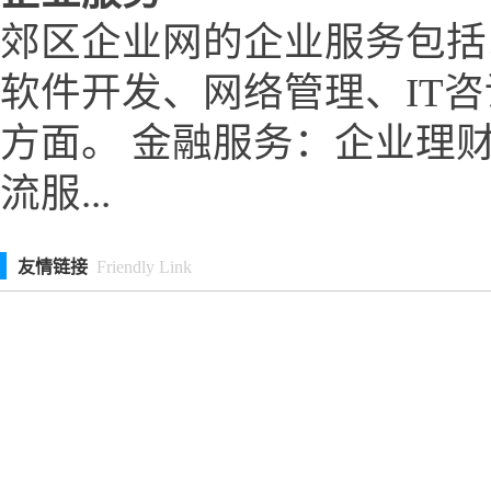
郊区企业网的企业服务包括
软件开发、网络管理、IT
方面。 金融服务：企业理
流服...
友情链接
Friendly Link
北京国之学文化有限公司
后里旅游网
温州木马传媒有限公司
广
武汉大恒建筑工程质量检测有限公司贵州分公司
杭州叉车租赁_叉车
河北联民圣农庄园
淄博爱普传动设备有限公司
武汉市燃点学堂文化
www.kaishan-compressor.cn官网首页
安阳市铠欣教育咨询服务有限公司
郑州品坤网络科技有限公司
北京市德贤南京律师事务所
www.qianc
www.tsxjb.cn官网首页
www.xinmajiadao.cn官网首页
江西嘉豪文化传
www.zhishengzscq.com官网首页
www.hcshredder.cn官网首页
www.ba