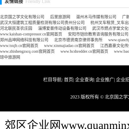
友情链接
Friendly Link
北京国之学文化有限公司
后里旅游网
温州木马传媒有限公司
广
武汉大恒建筑工程质量检测有限公司贵州分公司
杭州叉车租赁_叉车
河北联民圣农庄园
淄博爱普传动设备有限公司
武汉市燃点学堂文化
www.kaishan-compressor.cn官网首页
安阳市铠欣教育咨询服务有限公司
郑州品坤网络科技有限公司
北京市德贤南京律师事务所
www.qianc
www.tsxjb.cn官网首页
www.xinmajiadao.cn官网首页
江西嘉豪文化传
www.zhishengzscq.com官网首页
www.hcshredder.cn官网首页
www.ba
琼中旅游网
栏目导航:
首页
|
企业查询
|
企业推广
|
企业
2023 版权所有 © 北京国
郊区企业网www.quanmi