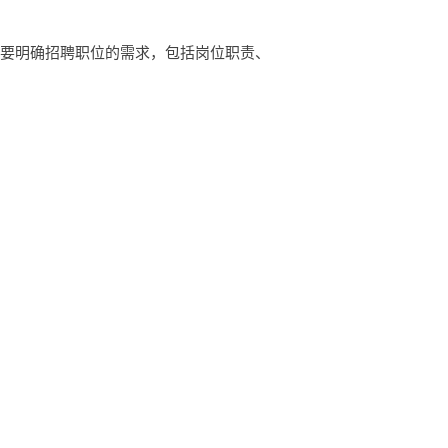
，要明确招聘职位的需求，包括岗位职责、
技术支持等方面。 金融服务：企业理财、
手游》官方网站
旅游网
云安旅游网
金水旅游网
新店旅游网
wl.cn官网首页
www.cdcyzsw.cn官网首页
司
www.hainanjunyu.cn官网首页