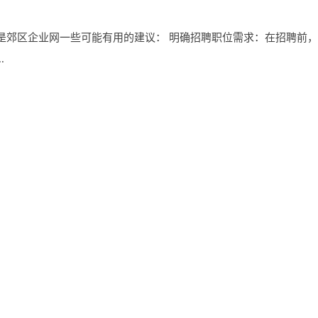
是郊区企业网一些可能有用的建议： 明确招聘职位需求：在招聘前
.
息技术服务：应用软件开发、网络管理、IT咨询、系统集成、培训和
温州木马传媒有限公司
广新纳
克拉玛依房产网
《热血江湖怀旧版
公司
杭州叉车租赁_叉车出租公司_二手叉车买卖「怡力叉车」
高陵
公司
武汉市燃点学堂文化传媒有限公司
www.cnshanglian.cn官网首页
市铠欣教育咨询服务有限公司
大连明业汽车贸易有限公司
www.sjkt
京律师事务所
www.qianchjliang.cn官网首页
宜春创一电梯有限公司
.cn官网首页
江西嘉豪文化传媒有限公司官网
四川网道科技发展有限公