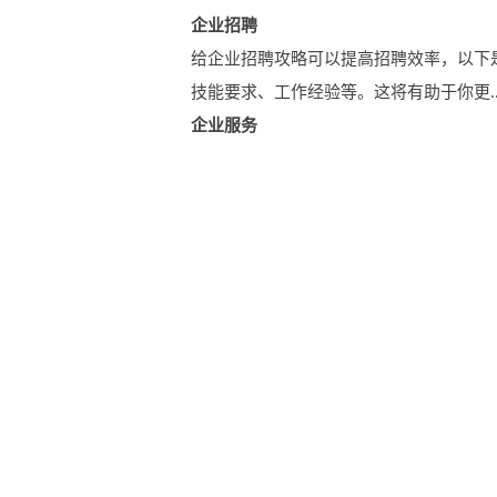
企业招聘
给企业招聘攻略可以提高招聘效率，以下
技能要求、工作经验等。这将有助于你更..
企业服务
郊区企业网的企业服务包括以下内容： 信
保险、投资和融资等方面。 物流服...
友情链接
Friendly Link
北京国之学文化有限公司
后里旅游网
武汉大恒建筑工程质量检测有限公司贵州分
河北联民圣农庄园
淄博爱普传动设备有限
www.kaishan-compressor.cn官网首页
安阳
郑州品坤网络科技有限公司
北京市德贤南
www.tsxjb.cn官网首页
www.xinmajiadao