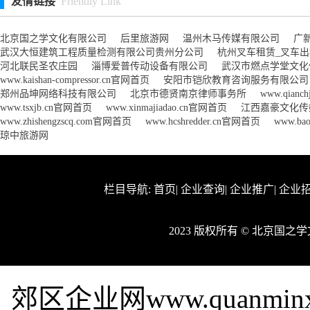
友情链接
Friendly Link
北京国之学文化有限公司
后里旅游网
温州木马传媒有限公司
广
武汉大恒建筑工程质量检测有限公司贵州分公司
杭州叉车租赁_叉车
河北联民圣农庄园
淄博爱普传动设备有限公司
武汉市燃点学堂文化
www.kaishan-compressor.cn官网首页
安阳市铠欣教育咨询服务有限公司
郑州品坤网络科技有限公司
北京市德贤南京律师事务所
www.qianc
www.tsxjb.cn官网首页
www.xinmajiadao.cn官网首页
江西嘉豪文化传
www.zhishengzscq.com官网首页
www.hcshredder.cn官网首页
www.ba
琼中旅游网
栏目导航:
首页
|
企业查询
|
企业推广
|
企业
2023 版权所有 © 北京国
郊区企业网www.quanmi