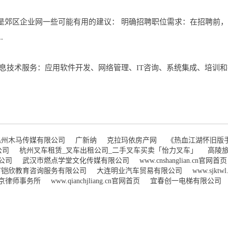
是郊区企业网一些可能有用的建议： 明确招聘职位需求：在招聘前
.
息技术服务：应用软件开发、网络管理、IT咨询、系统集成、培训和
温州木马传媒有限公司
广新纳
克拉玛依房产网
《热血江湖怀旧版
公司
杭州叉车租赁_叉车出租公司_二手叉车买卖「怡力叉车」
高陵
公司
武汉市燃点学堂文化传媒有限公司
www.cnshanglian.cn官网首页
市铠欣教育咨询服务有限公司
大连明业汽车贸易有限公司
www.sjkt
京律师事务所
www.qianchjliang.cn官网首页
宜春创一电梯有限公司
.cn官网首页
江西嘉豪文化传媒有限公司官网
四川网道科技发展有限公