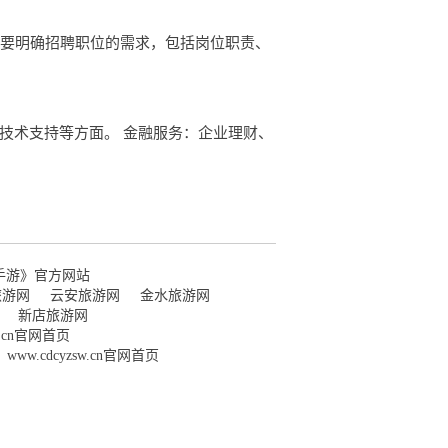
，要明确招聘职位的需求，包括岗位职责、
技术支持等方面。 金融服务：企业理财、
手游》官方网站
旅游网
云安旅游网
金水旅游网
新店旅游网
wl.cn官网首页
www.cdcyzsw.cn官网首页
司
www.hainanjunyu.cn官网首页