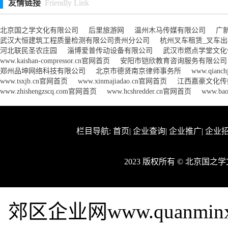
友情链接
Friendly Link
北京国之学文化有限公司
后里旅游网
温州木马传媒有限公司
广
武汉大恒建筑工程质量检测有限公司贵州分公司
杭州叉车租赁_叉车
河北联民圣农庄园
淄博爱普传动设备有限公司
武汉市燃点学堂文化
www.kaishan-compressor.cn官网首页
安阳市铠欣教育咨询服务有限公司
郑州品坤网络科技有限公司
北京市德贤南京律师事务所
www.qianc
www.tsxjb.cn官网首页
www.xinmajiadao.cn官网首页
江西嘉豪文化传
www.zhishengzscq.com官网首页
www.hcshredder.cn官网首页
www.ba
栏目导航:
首页
|
企业查询
|
企业推广
|
企业
2023 版权所有 © 北京国
郊区企业网www.quanmi