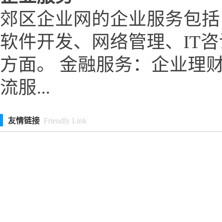
郊区企业网的企业服务包括
软件开发、网络管理、IT
方面。 金融服务：企业理
流服...
友情链接
Friendly Link
北京国之学文化有限公司
后里旅游网
温州木马传媒有限公司
广
武汉大恒建筑工程质量检测有限公司贵州分公司
杭州叉车租赁_叉车
河北联民圣农庄园
淄博爱普传动设备有限公司
武汉市燃点学堂文化
www.kaishan-compressor.cn官网首页
安阳市铠欣教育咨询服务有限公司
郑州品坤网络科技有限公司
北京市德贤南京律师事务所
www.qianc
www.tsxjb.cn官网首页
www.xinmajiadao.cn官网首页
江西嘉豪文化传
www.zhishengzscq.com官网首页
www.hcshredder.cn官网首页
www.ba
琼中旅游网