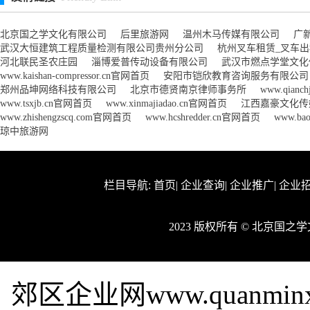
北京国之学文化有限公司
后里旅游网
温州木马传媒有限公司
广
武汉大恒建筑工程质量检测有限公司贵州分公司
杭州叉车租赁_叉车
河北联民圣农庄园
淄博爱普传动设备有限公司
武汉市燃点学堂文化
www.kaishan-compressor.cn官网首页
安阳市铠欣教育咨询服务有限公司
郑州品坤网络科技有限公司
北京市德贤南京律师事务所
www.qianc
www.tsxjb.cn官网首页
www.xinmajiadao.cn官网首页
江西嘉豪文化传
www.zhishengzscq.com官网首页
www.hcshredder.cn官网首页
www.ba
琼中旅游网
栏目导航:
首页
|
企业查询
|
企业推广
|
企业
2023 版权所有 © 北京国
郊区企业网www.quanmi