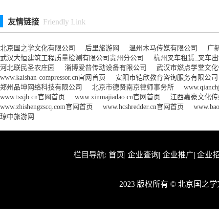
友情链接
Friendly Link
北京国之学文化有限公司
后里旅游网
温州木马传媒有限公司
广
武汉大恒建筑工程质量检测有限公司贵州分公司
杭州叉车租赁_叉车
河北联民圣农庄园
淄博爱普传动设备有限公司
武汉市燃点学堂文化
www.kaishan-compressor.cn官网首页
安阳市铠欣教育咨询服务有限公司
郑州品坤网络科技有限公司
北京市德贤南京律师事务所
www.qianc
www.tsxjb.cn官网首页
www.xinmajiadao.cn官网首页
江西嘉豪文化传
www.zhishengzscq.com官网首页
www.hcshredder.cn官网首页
www.ba
琼中旅游网
栏目导航:
首页
|
企业查询
|
企业推广
|
企业
2023 版权所有 © 北京国