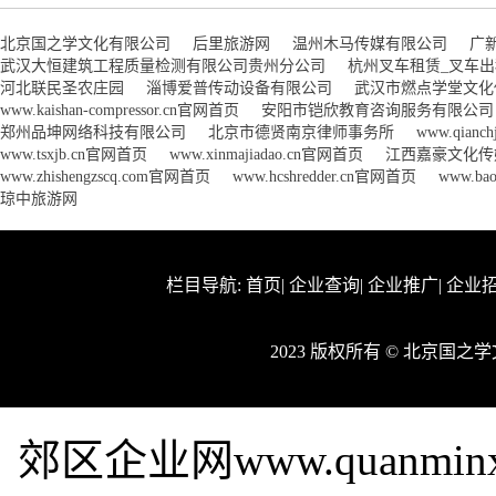
北京国之学文化有限公司
后里旅游网
温州木马传媒有限公司
广
武汉大恒建筑工程质量检测有限公司贵州分公司
杭州叉车租赁_叉车
河北联民圣农庄园
淄博爱普传动设备有限公司
武汉市燃点学堂文化
www.kaishan-compressor.cn官网首页
安阳市铠欣教育咨询服务有限公司
郑州品坤网络科技有限公司
北京市德贤南京律师事务所
www.qianc
www.tsxjb.cn官网首页
www.xinmajiadao.cn官网首页
江西嘉豪文化传
www.zhishengzscq.com官网首页
www.hcshredder.cn官网首页
www.ba
琼中旅游网
栏目导航:
首页
|
企业查询
|
企业推广
|
企业
2023 版权所有 © 北京国
郊区企业网www.quanmi