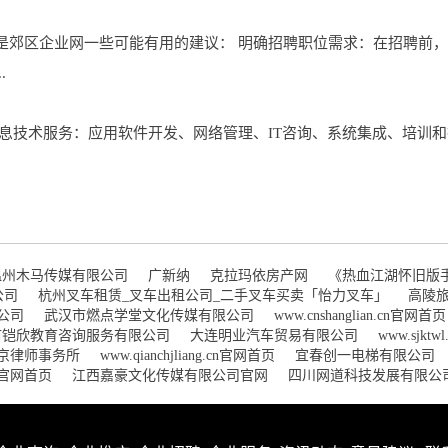
是郊区企业网一些可能有用的建议： 明确招聘职位需求：在招聘前
.
息技术服务：应用软件开发、网络管理、IT咨询、系统集成、培训和
温州木马传媒有限公司
广新纳
克拉玛依房产网
《热血江湖怀旧版
公司
杭州叉车租赁_叉车出租公司_二手叉车买卖「怡力叉车」
高陵
公司
武汉市燃点学堂文化传媒有限公司
www.cnshanglian.cn官网首页
市铠欣教育咨询服务有限公司
大连明业汽车贸易有限公司
www.sjkt
京律师事务所
www.qianchjliang.cn官网首页
宜春创一电梯有限公司
.cn官网首页
江西嘉豪文化传媒有限公司官网
四川网道科技发展有限公