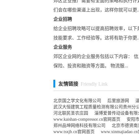
郊区企业推广需要有全面的策略和执行计
们会在哪些渠道上出现，这样你就可以更..
企业招聘
给企业招聘攻略可以提高招聘效率，以下
技能要求、工作经验等。这将有助于你更..
企业服务
郊区企业网的企业服务包括以下内容： 信
保险、投资和融资等方面。 物流服...
友情链接
Friendly Link
北京国之学文化有限公司
后里旅游网
武汉大恒建筑工程质量检测有限公司贵州分
河北联民圣农庄园
淄博爱普传动设备有限
www.kaishan-compressor.cn官网首页
安阳
郑州品坤网络科技有限公司
北京市德贤南
www.tsxjb.cn官网首页
www.xinmajiadao