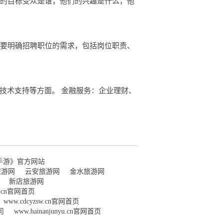
你的目标受众是谁，他们的兴趣是什么，他
，要明确招聘职位的需求，包括岗位职责、
技术支持等方面。 金融服务：企业理财、
手游》官方网站
旅游网
云安旅游网
金水旅游网
新店旅游网
wl.cn官网首页
www.cdcyzsw.cn官网首页
司
www.hainanjunyu.cn官网首页