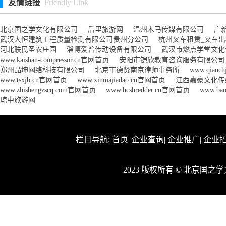
友情链接
Friendly Link
北京国之学文化有限公司
后里旅游网
温州木马传媒有限公司
广
武汉大恒建筑工程质量检测有限公司贵州分公司
杭州叉车租赁_叉车
河北联民圣农庄园
淄博爱普传动设备有限公司
武汉市燃点学堂文化
www.kaishan-compressor.cn官网首页
安阳市铠欣教育咨询服务有限公司
郑州品坤网络科技有限公司
北京市德贤南京律师事务所
www.qianc
www.tsxjb.cn官网首页
www.xinmajiadao.cn官网首页
江西嘉豪文化传
www.zhishengzscq.com官网首页
www.hcshredder.cn官网首页
www.ba
琼中旅游网
栏目导航:
首页
|
企业查询
|
企业推广
|
企业
2023 版权所有 © 北京国