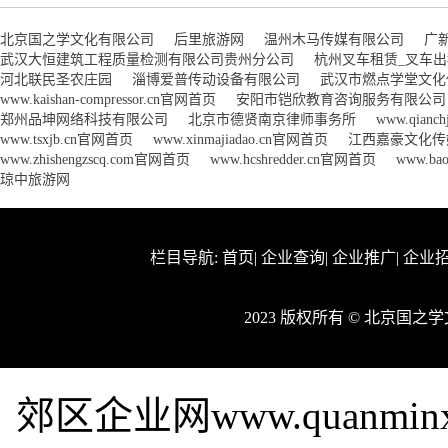
北京国之学文化有限公司
后里旅游网
温州木马传媒有限公司
广
武汉大恒建筑工程质量检测有限公司贵州分公司
杭州叉车租赁_叉车
河北联民圣农庄园
淄博爱普传动设备有限公司
武汉市燃点学堂文化
www.kaishan-compressor.cn官网首页
安阳市铠欣教育咨询服务有限公司
郑州品坤网络科技有限公司
北京市德贤南京律师事务所
www.qianc
www.tsxjb.cn官网首页
www.xinmajiadao.cn官网首页
江西嘉豪文化传
www.zhishengzscq.com官网首页
www.hcshredder.cn官网首页
www.ba
琼中旅游网
栏目导航:
首页
|
企业查询
|
企业推广
|
企业
2023 版权所有 © 北京国
郊区企业网www.quanmi