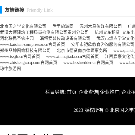
友情链接
Friendly Link
北京国之学文化有限公司
后里旅游网
温州木马传媒有限公司
广
武汉大恒建筑工程质量检测有限公司贵州分公司
杭州叉车租赁_叉车
河北联民圣农庄园
淄博爱普传动设备有限公司
武汉市燃点学堂文化
www.kaishan-compressor.cn官网首页
安阳市铠欣教育咨询服务有限公司
郑州品坤网络科技有限公司
北京市德贤南京律师事务所
www.qianc
www.tsxjb.cn官网首页
www.xinmajiadao.cn官网首页
江西嘉豪文化传
www.zhishengzscq.com官网首页
www.hcshredder.cn官网首页
www.ba
琼中旅游网
栏目导航:
首页
|
企业查询
|
企业推广
|
企业
2023 版权所有 © 北京国