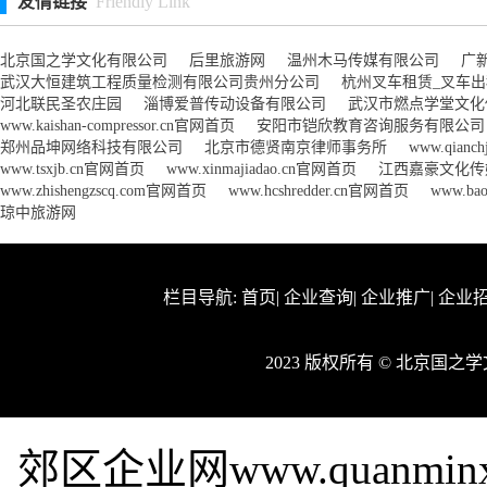
友情链接
Friendly Link
北京国之学文化有限公司
后里旅游网
温州木马传媒有限公司
广
武汉大恒建筑工程质量检测有限公司贵州分公司
杭州叉车租赁_叉车
河北联民圣农庄园
淄博爱普传动设备有限公司
武汉市燃点学堂文化
www.kaishan-compressor.cn官网首页
安阳市铠欣教育咨询服务有限公司
郑州品坤网络科技有限公司
北京市德贤南京律师事务所
www.qianc
www.tsxjb.cn官网首页
www.xinmajiadao.cn官网首页
江西嘉豪文化传
www.zhishengzscq.com官网首页
www.hcshredder.cn官网首页
www.ba
琼中旅游网
栏目导航:
首页
|
企业查询
|
企业推广
|
企业
2023 版权所有 © 北京国
郊区企业网www.quanmi