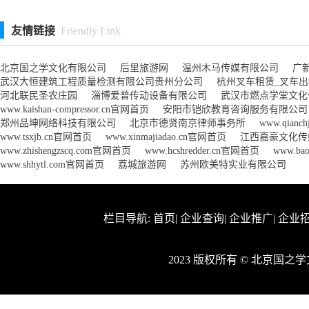
友情链接
Friendly Link
北京国之学文化有限公司
后里旅游网
温州木马传媒有限公司
广
武汉大恒建筑工程质量检测有限公司贵州分公司
杭州叉车租赁_叉车
河北联民圣农庄园
淄博爱普传动设备有限公司
武汉市燃点学堂文化
www.kaishan-compressor.cn官网首页
安阳市铠欣教育咨询服务有限公司
郑州品坤网络科技有限公司
北京市德贤南京律师事务所
www.qianc
www.tsxjb.cn官网首页
www.xinmajiadao.cn官网首页
江西嘉豪文化传
www.zhishengzscq.com官网首页
www.hcshredder.cn官网首页
www.ba
www.shhytl.com官网首页
荔城旅游网
苏州欧美特实业有限公司
栏目导航:
首页
|
企业查询
|
企业推广
|
企业
2023 版权所有 © 北京国